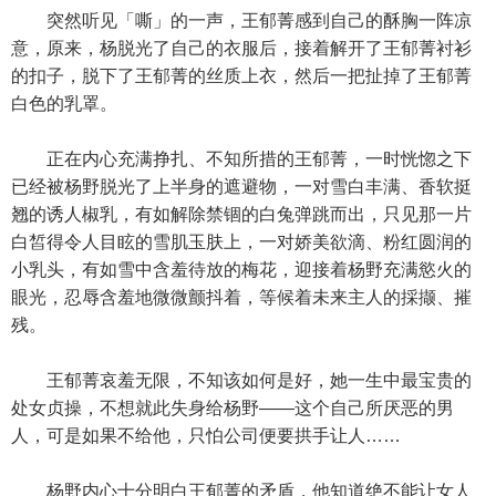
突然听见「嘶」的一声，王郁菁感到自己的酥胸一阵凉
意，原来，杨脱光了自己的衣服后，接着解开了王郁菁衬衫
的扣子，脱下了王郁菁的丝质上衣，然后一把扯掉了王郁菁
白色的乳罩。
正在内心充满挣扎、不知所措的王郁菁，一时恍惚之下
已经被杨野脱光了上半身的遮避物，一对雪白丰满、香软挺
翘的诱人椒乳，有如解除禁锢的白兔弹跳而出，只见那一片
白皙得令人目眩的雪肌玉肤上，一对娇美欲滴、粉红圆润的
小乳头，有如雪中含羞待放的梅花，迎接着杨野充满慾火的
眼光，忍辱含羞地微微颤抖着，等候着未来主人的採撷、摧
残。
王郁菁哀羞无限，不知该如何是好，她一生中最宝贵的
处女贞操，不想就此失身给杨野——这个自己所厌恶的男
人，可是如果不给他，只怕公司便要拱手让人……
杨野内心十分明白王郁菁的矛盾，他知道绝不能让女人