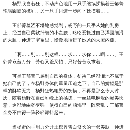
杨野欣喜若狂，不动声色地用一只手继续揉摸着王郁菁
饱满圆挺的椒乳，另一只手则进一步向下抚摸着……
王郁菁羞涩不堪地感觉到，杨野的一只手从她的乳房
上，经过自己柔软纤细的小蛮腰，略略爱抚过自己浑圆细滑
的大腿，伸进了窄裙里，慢慢地插进了她紧的大腿内侧。
「啊……别……别这样……求……求你……啊……」王
郁菁哀羞万分，芳心又羞又怕，只好苦苦哀求着。
可是王郁菁已感到自己的身体，彷彿已经渐渐地不属于
她自己的了，在杨野身体的重量压迫之下，自己的娇躯是那
样的酥软无力，杨野狂热粗野的抚摸，不再是那么令人讨
厌，随着杨野在自己乳峰上的揉搓，一丝丝电麻般的畅美快
意，逐渐地由弱变强，使得自己的脑海里一阵紊乱，王郁菁
全身不由得一阵轻轻颤抖起来。
当杨野的手用力分开王郁菁雪白修长的一双美腿，伸进