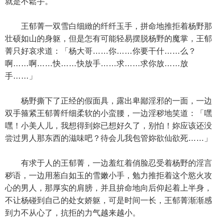
就是不鬆手。
王郁菁一双雪白细緻的纤纤玉手，拼命地推拒着杨野那
壮硕如山的身躯，但是怎有可能轻易摆脱杨野的魔掌，王郁
菁只好哀求道：「杨大哥……你……你要干什……么？
啊……啊……快……快放手……求……求你放……放
手……」
杨野撕下了正经的假面具，露出卑鄙淫邪的一面，一边
双手箍紧王郁菁纤细柔软的小蛮腰，一边淫秽地笑道：「嘿
嘿！小美人儿，我想得到妳已想好久了，别怕！妳应该还没
尝过男人那东西的滋味吧？待会儿我包管妳欲仙欲死……」
有求于人的王郁菁，一边羞红着俏脸忍受着杨野的淫言
秽语，一边用葱白如玉的雪嫩小手，勉力推拒着这个慾火攻
心的男人，那厚实的肩膀，并且拚命地向后仰起着上半身，
不让杨碰到自己的处女娇躯，可是时间一长，王郁菁渐渐感
到力不从心了，抗拒的力气越来越小。