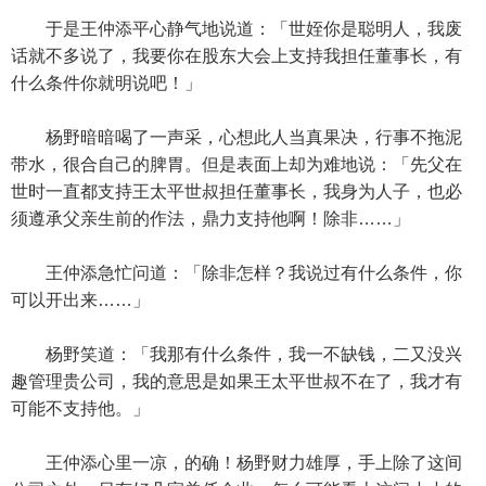
于是王仲添平心静气地说道：「世姪你是聪明人，我废
话就不多说了，我要你在股东大会上支持我担任董事长，有
什么条件你就明说吧！」
杨野暗暗喝了一声采，心想此人当真果决，行事不拖泥
带水，很合自己的脾胃。但是表面上却为难地说：「先父在
世时一直都支持王太平世叔担任董事长，我身为人子，也必
须遵承父亲生前的作法，鼎力支持他啊！除非……」
王仲添急忙问道：「除非怎样？我说过有什么条件，你
可以开出来……」
杨野笑道：「我那有什么条件，我一不缺钱，二又没兴
趣管理贵公司，我的意思是如果王太平世叔不在了，我才有
可能不支持他。」
王仲添心里一凉，的确！杨野财力雄厚，手上除了这间