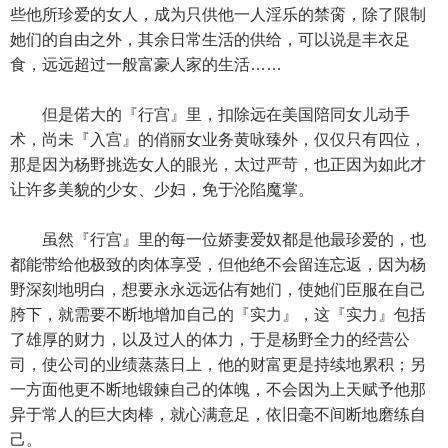
些他所珍爱的女人，成为只供他一人淫乐的禁脔，除了限制
她们的自由之外，其余日常生活的供给，可以说是丰衣足
食，远远超过一般富豪人家的生活……
但是偌大的『行宫』里，扣除远在美国陪同女儿动手
术，尚未『入宫』的俏丽女业务黄咏臻外，仅仅只有四位，
那是因为杨野挑选女人的眼光，太过严苛，也正因为如此才
让许多美貌的少女、少妇，免于沦陷魔掌。
虽然『行宫』里的每一位娇妻爱奴都是他最珍爱的，也
都能带给他极致的肉体享受，但他绝不会留连忘返，因为杨
野深刻地明白，想要永永远远佔有她们，使她们臣服在自己
胯下，就需要不断地增加自己的『实力』，这『实力』包括
了雄厚的财力，以及过人的体力，于是杨野全力的经营公
司，使公司的业绩蒸蒸日上，他的财富更是持续地累积；另
一方面他更不断地锻鍊自己的体魄，不会因为上天赋予他那
异于常人的巨大肉棒，就心满意足，依旧毫不间断地磨练自
己。