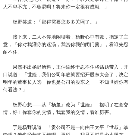
人不卑不亢，不容易啊！将来你一定很有成就。」
杨野笑道：「那得需要您多多关照了。」
接下来，二人不停地闲聊着，杨野心中有数，抱定了主
意，『你对我灌你的迷汤，我赏你我的闭门羹』，看谁先忍
耐不住。
果然不出杨野所料，王仲添终于忍不住将话题带入，开
口说道：「世姪，我们公司年底就要招开股东大会了，决定
明年的董事长人选，你也是公司的股东之一，不知世姪你有
何看法？」
杨野心想——从『杨董』改为『世姪』，摆明了在套交
情，好！你套你的交情，我套我的交情，看谁厉害。
于是杨野说道：「贵公司不是一向由王太平『世叔』掌
管吗？他也经营的不错啊，再说……我只不过是个小股东，