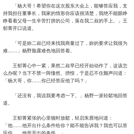
「杨大哥！希望你在这次股东大会上，能够答应我，支
持我担任董事长，我家的情形你应该很清楚，我绝不能眼睁
睁看着父母一生辛苦打拼的公司，落在我二叔的手上。」王
郁菁开口说道。
「可是妳二叔已经来找我商量过了，妳的要求让我很为
难……」杨野脸露难色地回答着。
王郁菁心中一紧，果然二叔早已经开始动作了，这该怎
么办呢？当下不禁一阵悽然、徬惶，于是忍不住颤声问道：
「杨大哥，你……你已经答应他了吗？」
「还没有，我说我要考虑一下。」杨野一派轻鬆地回答
道。
王郁菁紧张的心里顿时放鬆，轻启朱唇地问道：
「他……他开出什么条件给你？能不能告诉我？我也可以答
应你……他所开出的条件。」