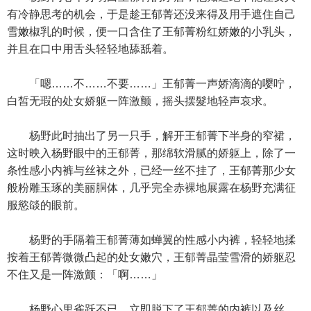
有冷静思考的机会，于是趁王郁菁还没来得及用手遮住自己
雪嫩椒乳的时候，便一口含住了王郁菁粉红娇嫩的小乳头，
并且在口中用舌头轻轻地舔舐着。
「嗯……不……不要……」王郁菁一声娇滴滴的嘤咛，
白皙无瑕的处女娇躯一阵激颤，摇头摆髮地轻声哀求。
杨野此时抽出了另一只手，解开王郁菁下半身的窄裙，
这时映入杨野眼中的王郁菁，那绵软滑腻的娇躯上，除了一
条性感小内裤与丝袜之外，已经一丝不挂了，王郁菁那少女
般粉雕玉琢的美丽胴体，几乎完全赤裸地展露在杨野充满征
服慾燄的眼前。
杨野的手隔着王郁菁薄如蝉翼的性感小内裤，轻轻地揉
按着王郁菁微微凸起的处女嫩穴，王郁菁晶莹雪滑的娇躯忍
不住又是一阵激颤：「啊……」
杨野心里雀跃不已，立即脱下了王郁菁的内裤以及丝