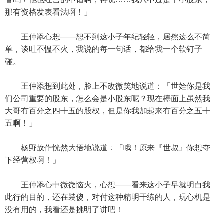
那有资格发表看法啊！」
王仲添心想——想不到这小子年纪轻轻，居然这么不简
单，谈吐不愠不火，我说的每一句话，都给我一个软钉子
碰。
王仲添想到此处，脸上不改微笑地说道：「世姪你是我
们公司重要的股东，怎么会是小股东呢？现在檯面上虽然我
大哥有百分之四十五的股权，但是你我加起来有百分之五十
五啊！」
杨野故作恍然大悟地说道：「哦！原来『世叔』你想夺
下经营权啊！」
王仲添心中微微恼火，心想——看来这小子早就明白我
此行的目的，还在装傻，对付这种精明干练的人，玩心机是
没有用的，我看还是挑明了讲吧！