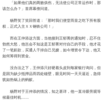
「如果他们真的两败俱伤，无法使公司正常运作时，那
该怎么办？」首席幕僚问道。
杨野笑了笑回答道：「那时我们便堂而皇之吃下所有股
权，正式入主ＸＸ钢铁公司！」
而在王仲添这方面，当他接到王郁菁的通知时，忍不住
勃然大怒，他岂会不知这是王郁菁对付自己的手段，他才花
了一笔鉅款，买通人干掉自己兄嫂，如今增资令下达，他又
如何筹得到资金。
没办法之下，王仲添只好硬着头皮到每家银行询问，但
是因为缺少抵押品而四处碰壁，眼见时间一天天逼近，急得
犹如热锅上的蚂蚁。
杨野对于王仲添的情况，知之甚详，他一直冷眼旁观等
候最佳时机……