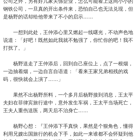
公司之外，另有好几家关係企业，怎么可能看上这间小小的
钢铁公司，一旦真的开出条件来，恐怕自己也无法兑现，但
是杨野的话却给他带来了不小的启示……
一想到此处，王仲添心里又燃起一线曙光，不动声色地
说道：「好吧！既然如此我就不勉强了，你忙你的吧！我不
打扰了。」
杨野送走了王仲添后，回到自己座位上，点了一根烟，
一边抽着烟，一边自言自语道：「看来王家兄弟相残的戏
码，很快就会上演了……」
果然不出杨野所料，一个多月后杨野接到消息，王太平
夫妇在菲律宾旅行途中，意外发生车祸，王太平当场死亡，
王夫人重伤送医，两天后不治身亡……
杨野心想：『王仲添下手真快，果然是个狠角色，懂得
利用兄嫂出国旅行的机会下手，如此一来谁都不会怀疑到他