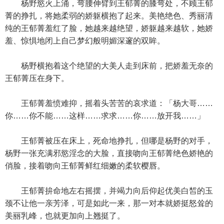
杨野慾火上涌，弯腰伸臂到王郁菁的膝弯处，不顾王郁
菁的挣扎，将她柔弱的娇躯横抱了起来。美艳绝色、秀丽清
纯的王郁菁羞红了脸，她越来越绝望，娇躯越来越软，她娇
羞、惊惧地闭上自己梦幻般明媚深邃的双眸。
杨野横抱着这个绝望的大美人走到床前，把娇羞无奈的
王郁菁压在身下。
王郁菁羞愤难抑，摇着头苦苦的哀求道：「杨大哥……
你……你不能……这样……求求……你……放开我……」
王郁菁被压在床上，死命地挣扎，但哪是杨野的对手，
杨野一张充满邪慾淫念的大脸，直接吻向王郁菁绝色娇艳的
俏脸，接着吻向王郁菁鲜红细嫩的柔软樱唇。
王郁菁拚命地左右摇摆，并竭力向后仰起优美白皙的玉
颈不让他一亲芳泽，可是如此一来，那一对本就娇挺怒耸的
美丽乳峰，也就更加向上翘挺了。