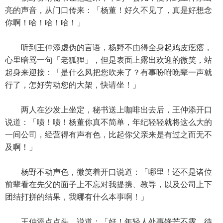
亮的声音，从门口传来：「杨董！好久不见了，真是好想念
你啊！哈！哈！哈！」
听到王仲添虚伪的言语，杨野不由得全身起鸡皮疙瘩，
心里暗骂一句「老狐狸」，但是表面上露出欢迎的微笑，站
起身来迎接：「是什么风把您吹来了？有事吩咐晚辈一声就
行了，怎好劳动您的大架，快请坐！」
两人在沙发上坐定，秘书送上咖啡出去后，王仲添开口
说道：「啧！啧！杨董你真不简单，年纪轻轻就将这么大的
一间公司，经营得有声有色，比起你父亲来是有过之而无不
及啊！」
杨野不动声色，微笑着开口说道：「哪里！还不是诸位
前辈看在先父的面子上不忘对我提携、教导，以及公司上下
团结打拼的结果，我哪有什么本事啊！」
王仲添点点头，说道：「好！年轻人处事锋芒不露，待