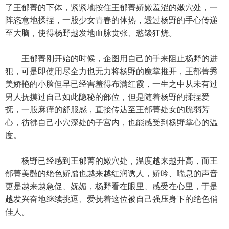
了王郁菁的下体，紧紧地按住王郁菁娇嫩羞涩的嫩穴处，一
阵恣意地揉捏，一股少女青春的体热，透过杨野的手心传递
至大脑，使得杨野越发地血脉贲张、慾燄狂烧。
王郁菁刚开始的时候，企图用自己的手来阻止杨野的进
犯，可是即使用尽全力也无力将杨野的魔掌推开，王郁菁秀
美娇艳的小脸但早已经害羞得布满红霞，一生之中从未有过
男人抚摸过自己如此隐秘的部位，但是随着杨野的揉捏爱
抚，一股麻痒的舒服感，直接传达至王郁菁处女的脆弱芳
心，彷彿自己小穴深处的子宫内，也能感受到杨野掌心的温
度。
杨野已经感到王郁菁的嫩穴处，温度越来越升高，而王
郁菁美豔的绝色娇靥也越来越红润诱人，娇吟、喘息的声音
更是越来越急促、妩媚，杨野看在眼里、感受在心里，于是
越发兴奋地继续挑逗、爱抚着这位被自己强压身下的绝色俏
佳人。