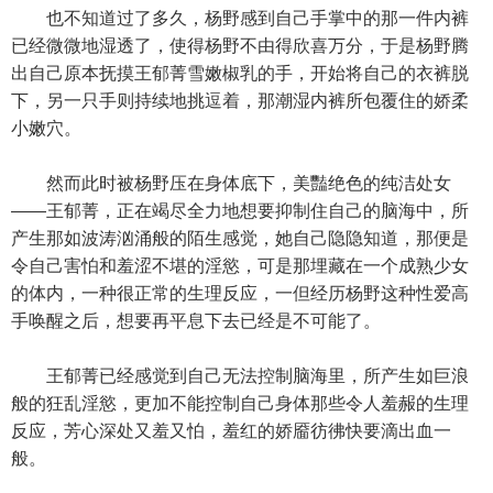
也不知道过了多久，杨野感到自己手掌中的那一件内裤
已经微微地湿透了，使得杨野不由得欣喜万分，于是杨野腾
出自己原本抚摸王郁菁雪嫩椒乳的手，开始将自己的衣裤脱
下，另一只手则持续地挑逗着，那潮湿内裤所包覆住的娇柔
小嫩穴。
然而此时被杨野压在身体底下，美豔绝色的纯洁处女
——王郁菁，正在竭尽全力地想要抑制住自己的脑海中，所
产生那如波涛汹涌般的陌生感觉，她自己隐隐知道，那便是
令自己害怕和羞涩不堪的淫慾，可是那埋藏在一个成熟少女
的体内，一种很正常的生理反应，一但经历杨野这种性爱高
手唤醒之后，想要再平息下去已经是不可能了。
王郁菁已经感觉到自己无法控制脑海里，所产生如巨浪
般的狂乱淫慾，更加不能控制自己身体那些令人羞赧的生理
反应，芳心深处又羞又怕，羞红的娇靥彷彿快要滴出血一
般。