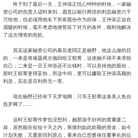
终于到了最后一天，王仲添正忧心忡忡的时候，一家融
资公司的负责人适时来到，愿意以银行两倍的利息融资六千
万给他，但必须用他名下所有股份作为担保，王仲添正迫在
眉睫的时候，毫不考虑地便答应了对方的条件，顺利地解决
了这次增资的危机。
其实这家融资公司的幕后老闆正是杨野，他这么做的目
的，一来是将难题再次抛回给王郁菁，迫使她不得不来求助
自己；二来是一旦王仲添还不出钱时，可以吞掉他的股份，
那时王郁菁更得妥协，而这中间，更可以赚取王仲添高额的
利息，实在是百利而无一害。
现在杨野已经布下天罗地网，只等王郁菁这条美人鱼自
投罗网了……
这时王郁菁作梦也没想到，她那游手好闲的窝囊废二
叔，居然能在短短十天之内，筹措到如此鉅额的资金，如今
计划失败，又重新回到原点，看来自己想要保住董事长的位