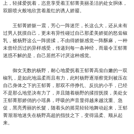
上，轻揉爱抚着，恣意享受着王郁菁美丽圣洁的处女胴体，
双眼喷火般地欣赏着羞红的诱人娇靥。
王郁菁娇躯一震，芳心一阵迷茫，长这么大，还从未有
过男人抚摸自己，更未有异性碰过自己那柔美娇挺的怒耸椒
乳，被杨野这么一阵搓揉，不由得娇躯感觉一阵酥麻，一种
未曾经历过的异样感受，传递到每一条神经，而最令王郁菁
迷惑不解的是，自己居然不讨厌这种感觉。
御女无数的杨野，耐心地爱抚着王郁菁高耸白嫩的一双
椒乳，是如此地温柔而且有力，此时杨野逐渐察觉到被压在
自己身体之下的王郁菁，那双不停挣扎、反抗的小手，已经
不是那么地坚决有力了，并且随着杨野的揉捏抚摸，美处女
王郁菁那娇俏的小瑶鼻，呼吸的声音显得越来越沈重、急
促，黑亮秀丽的长髮，随着头的摇晃轻轻地舞动起来，王郁
菁渐渐地迷失在杨野高超的指技之下，变得温柔、顺从起
来。