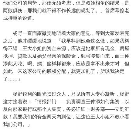
他们公司的局势，那便无须考虑，但是叔姪相争的结果，是
两败俱伤，那我们就不得不作长远的规划了。」首席幕僚老
成持重的说道。
杨野一直面露微笑地听着大家的意见，等到大家发表完
之后，他才缓缓地说道：「我早料到她会这么做，如果我料
得不错，王大小姐的资金来源，应该是她家所有现金、房屋
抵押、贷款以及她父母亲的保险金，勉强凑集而来，而王仲
添此人吃、喝、嫖、赌样样都来，应该是拿不出来才对，但
如此一来这家公司的股权分配，就更加乱了，所以我决定
了……」
杨野锐利的眼光扫过众人，只见所有人专心凝听，杨野
这才接着说：「情报部门——负责调查王仲添如何集资，以
及向那家银行或那个人集资，务必详细；财务部——立刻汇
款！我要我们的资金两天内到位，让这位王大小姐不敢小看
我们公司。」