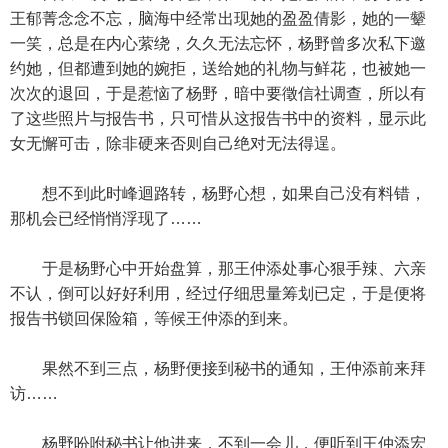
王郁菁念念不忘，脑海中经常出现她的盈盈倩影，她的一颦
一笑，总是在内心萦绕，久久无法忘怀，杨野曾多次私下邀
约她，但都遭到她的婉拒，送给她的礼物与鲜花，也被她一
次次的退回，于是惹恼了杨野，暗中要徵信社调查，所以有
了这些照片与报告书，只可惜从这报告书中的资料，显示此
女无懈可击，除非硬来否则自己绝对无法得逞。
想不到此时峰迴路转，杨野心想，如果自己没有料错，
那机会已经悄悄浮现了……
于是杨野心中开始盘算，那王仲添处事心狠手辣、六亲
不认，倒可以好好利用，经过仔细思量筹划已定，于是便将
报告书锁回保险箱，等候王仲添的到来。
果然不到三点，杨野便接到秘书的通知，王仲添前来拜
访……
杨野吩咐秘书让他进来，不到一会儿，便听到王仲添宏