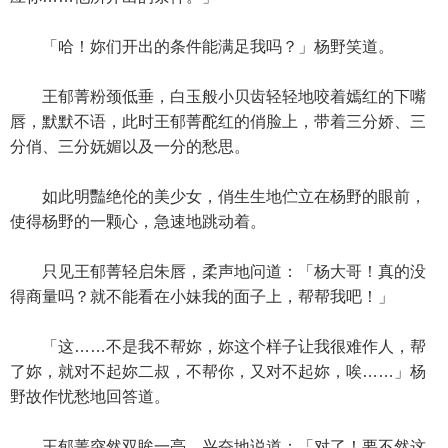
「哈！妳们开出的条件能满足我吗？」杨野笑道。
王郁菁粉颈低垂，白玉般小贝齿轻轻地咬着嫣红的下嘴
唇，默默不语，此时王郁菁酡红的俏脸上，带着三分娇、三
分俏、三分妩媚以及一分的愁思。
如此明豔绝伦的美少女，俏生生地伫立在杨野的眼前，
使得杨野的一颗心，急速地跳动着。
只见王郁菁轻启朱唇，柔声地问道：「杨大哥！真的没
得商量吗？就不能看在小妹我的面子上，帮帮我吧！」
「这……不是我不帮妳，妳这个样子让我很难作人，帮
了妳，就对不起妳二叔，不帮你，又对不起妳，唉……」杨
野故作忧愁地回答道。
王郁菁突然双眸一亮，兴奋地说道：「对了！要不然这