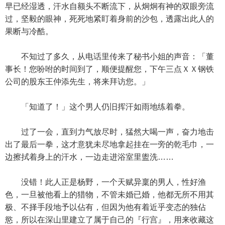
早已经湿透，汗水自额头不断流下，从炯炯有神的双眼旁流
过，坚毅的眼神，死死地紧盯着身前的沙包，透露出此人的
果断与冷酷。
不知过了多久，从电话里传来了秘书小姐的声音：「董
事长！您吩咐的时间到了，顺便提醒您，下午三点ＸＸ钢铁
公司的股东王仲添先生，将来拜访您。」
「知道了！」这个男人仍旧挥汗如雨地练着拳。
过了一会，直到力气放尽时，猛然大喝一声，奋力地击
出了最后一拳，这才意犹未尽地拿起挂在一旁的乾毛巾，一
边擦拭着身上的汗水，一边走进浴室里盥洗……
没错！此人正是杨野，一个天赋异稟的男人，性好渔
色，一旦被他看上的猎物，不管未婚已婚，他都无所不用其
极、不择手段地予以佔有，但因为他有着近乎变态的独佔
慾，所以在深山里建立了属于自己的『行宫』，用来收藏这