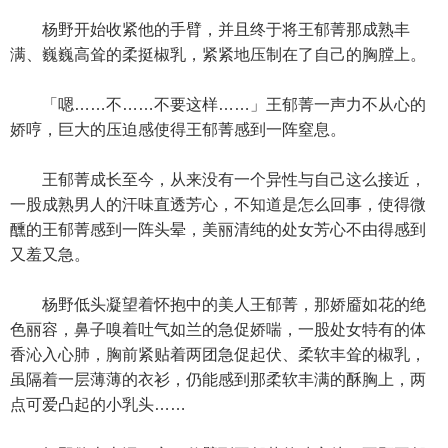
杨野开始收紧他的手臂，并且终于将王郁菁那成熟丰
满、巍巍高耸的柔挺椒乳，紧紧地压制在了自己的胸膛上。
「嗯……不……不要这样……」王郁菁一声力不从心的
娇哼，巨大的压迫感使得王郁菁感到一阵窒息。
王郁菁成长至今，从来没有一个异性与自己这么接近，
一股成熟男人的汗味直透芳心，不知道是怎么回事，使得微
醺的王郁菁感到一阵头晕，美丽清纯的处女芳心不由得感到
又羞又急。
杨野低头凝望着怀抱中的美人王郁菁，那娇靥如花的绝
色丽容，鼻子嗅着吐气如兰的急促娇喘，一股处女特有的体
香沁入心肺，胸前紧贴着两团急促起伏、柔软丰耸的椒乳，
虽隔着一层薄薄的衣衫，仍能感到那柔软丰满的酥胸上，两
点可爱凸起的小乳头……