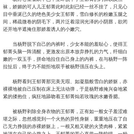
袜，娇媚的可人儿王郁菁此时此刻已经一丝不挂了，只见心
目中垂涎已久的绝色美少女王郁菁，雪白修长的粉嫩玉腿之
间，稀疏微卷的阴毛下，两片泛着湿润光泽的小阴唇，欲闭
还开地半遮掩住那娇羞诱人的小嫩穴。
当杨野脱下自己的内裤时，少女本能的羞耻心，使得王
郁菁头脑一阵清醒，更激发出原本放弃挣扎的力气，纤细白
嫩的一双玉手，拼命地拉住自己身上的内裤，在与杨野一阵
拉扯后，终于力不能拒地双手被杨野强压在头上。
杨野看到王郁菁那完美无瑕、如凝脂般雪白的娇躯，赤
裸裸地被自己压制在床上无法动弹，于是杨野难掩兴奋地紧
紧的搂抱住，疯狂地舔吻着王郁菁灿若玫瑰的水嫩香腮。
被杨野剥除全身衣物的王郁菁，正有如一般女子羞涩难
堪之际，忽然感觉到一个火热的异性身躯，重重地压在了自
己无力挣脱的赤裸娇躯上，一根又粗又硬的火烫肉棒，紧紧
地顶在自己的小腹之上，王郁菁的芳心直觉一阵惊惧，一种