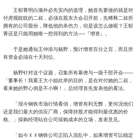
王郁菁明白攘外必先安内的道理，她首先要做的就是对
付虎视眈眈的二叔，必须在股东大会召开前，先稀释二叔所
拥有的公司股份，降低他的杀伤力，但是该怎么做呢？王郁
菁还是只能用她唯一想得到的方法──『增资』。
于是她通知王仲添与杨野，预计增资百分之百，而且所
有资金必须在十天到位。
杨野针对这个议题，召集所有幕僚与一级干部开会——
「董事长！我看王大小姐此举的目的，是在对付她的二叔，
看来她的野心倒是不小啊！」总经理首先发表他的看法。
「现今钢铁市场行情看俏，增资有利无弊，更何况他们
还是我们最大的供应厂商，保障持股才能得到最优惠的价
格。」採购经理站在公司採购成本的立场，发表意见。
「如今ＸＸ钢铁公司正陷入混乱中，如果增资可以稳定