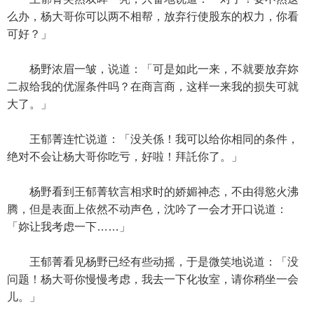
么办，杨大哥你可以两不相帮，放弃行使股东的权力，你看
可好？」
杨野浓眉一皱，说道：「可是如此一来，不就要放弃妳
二叔给我的优渥条件吗？在商言商，这样一来我的损失可就
大了。」
王郁菁连忙说道：「没关係！我可以给你相同的条件，
绝对不会让杨大哥你吃亏，好啦！拜託你了。」
杨野看到王郁菁软言相求时的娇媚神态，不由得慾火沸
腾，但是表面上依然不动声色，沈吟了一会才开口说道：
「妳让我考虑一下……」
王郁菁看见杨野已经有些动摇，于是微笑地说道：「没
问题！杨大哥你慢慢考虑，我去一下化妆室，请你稍坐一会
儿。」