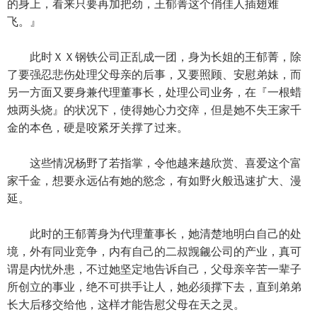
的身上，看来只要再加把劲，王郁菁这个俏佳人插翅难
飞。』
此时ＸＸ钢铁公司正乱成一团，身为长姐的王郁菁，除
了要强忍悲伤处理父母亲的后事，又要照顾、安慰弟妹，而
另一方面又要身兼代理董事长，处理公司业务，在『一根蜡
烛两头烧』的状况下，使得她心力交瘁，但是她不失王家千
金的本色，硬是咬紧牙关撑了过来。
这些情况杨野了若指掌，令他越来越欣赏、喜爱这个富
家千金，想要永远佔有她的慾念，有如野火般迅速扩大、漫
延。
此时的王郁菁身为代理董事长，她清楚地明白自己的处
境，外有同业竞争，内有自己的二叔觊觎公司的产业，真可
谓是内忧外患，不过她坚定地告诉自己，父母亲辛苦一辈子
所创立的事业，绝不可拱手让人，她必须撑下去，直到弟弟
长大后移交给他，这样才能告慰父母在天之灵。