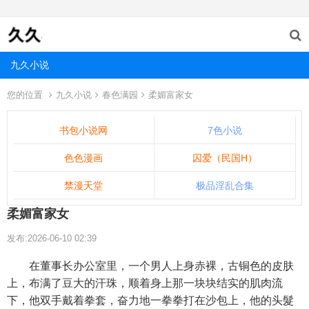
九久小说
您的位置
九久小说
春色满园
柔媚富家女
书包小说网
7色小说
色色漫画
囚爱（民国H）
禁漫天堂
极品淫乱合集
柔媚富家女
发布:2026-06-10 02:39
在董事长办公室里，一个男人上身赤裸，古铜色的皮肤
上，布满了豆大的汗珠，顺着身上那一块块结实的肌肉流
下，他双手戴着拳套，奋力地一拳拳打在沙包上，他的头髮