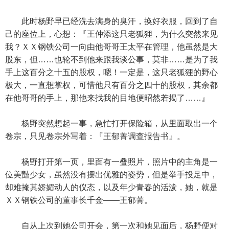
此时杨野早已经洗去满身的臭汗，换好衣服，回到了自
己的座位上，心想：『王仲添这只老狐狸，为什么突然来见
我？ＸＸ钢铁公司一向由他哥哥王太平在管理，他虽然是大
股东，但……也轮不到他来跟我谈公事，莫非……是为了我
手上这百分之十五的股权，嗯！一定是，这只老狐狸的野心
极大，一直想掌权，可惜他只有百分之四十的股权，其余都
在他哥哥的手上，那他来找我的目地便昭然若揭了……』
杨野突然想起一事，急忙打开保险箱，从里面取出一个
卷宗，只见卷宗外写着：『王郁菁调查报告书』。
杨野打开第一页，里面有一叠照片，照片中的主角是一
位美豔少女，虽然没有摆出优雅的姿势，但是举手投足中，
却难掩其娇媚动人的仪态，以及年少青春的活泼，她，就是
ＸＸ钢铁公司的董事长千金——王郁菁。
自从上次到她公司开会，第一次和她见面后，杨野便对