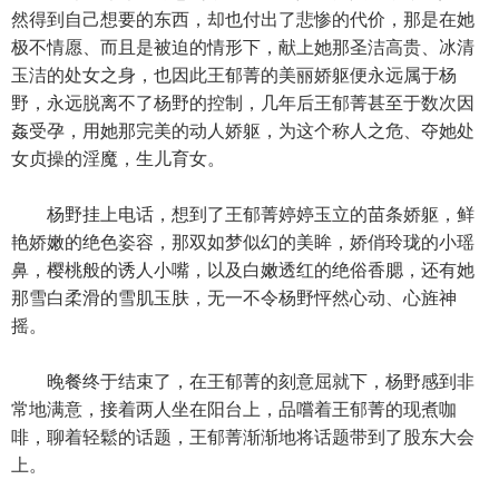
然得到自己想要的东西，却也付出了悲惨的代价，那是在她
极不情愿、而且是被迫的情形下，献上她那圣洁高贵、冰清
玉洁的处女之身，也因此王郁菁的美丽娇躯便永远属于杨
野，永远脱离不了杨野的控制，几年后王郁菁甚至于数次因
姦受孕，用她那完美的动人娇躯，为这个称人之危、夺她处
女贞操的淫魔，生儿育女。
杨野挂上电话，想到了王郁菁婷婷玉立的苗条娇躯，鲜
艳娇嫩的绝色姿容，那双如梦似幻的美眸，娇俏玲珑的小瑶
鼻，樱桃般的诱人小嘴，以及白嫩透红的绝俗香腮，还有她
那雪白柔滑的雪肌玉肤，无一不令杨野怦然心动、心旌神
摇。
晚餐终于结束了，在王郁菁的刻意屈就下，杨野感到非
常地满意，接着两人坐在阳台上，品嚐着王郁菁的现煮咖
啡，聊着轻鬆的话题，王郁菁渐渐地将话题带到了股东大会
上。