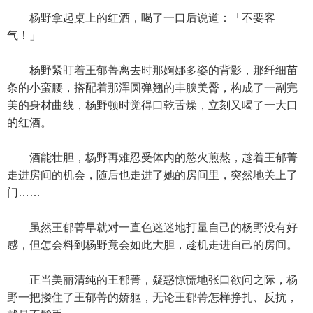
杨野拿起桌上的红酒，喝了一口后说道：「不要客
气！」
杨野紧盯着王郁菁离去时那婀娜多姿的背影，那纤细苗
条的小蛮腰，搭配着那浑圆弹翘的丰腴美臀，构成了一副完
美的身材曲线，杨野顿时觉得口乾舌燥，立刻又喝了一大口
的红酒。
酒能壮胆，杨野再难忍受体内的慾火煎熬，趁着王郁菁
走进房间的机会，随后也走进了她的房间里，突然地关上了
门……
虽然王郁菁早就对一直色迷迷地打量自己的杨野没有好
感，但怎会料到杨野竟会如此大胆，趁机走进自己的房间。
正当美丽清纯的王郁菁，疑惑惊慌地张口欲问之际，杨
野一把搂住了王郁菁的娇躯，无论王郁菁怎样挣扎、反抗，