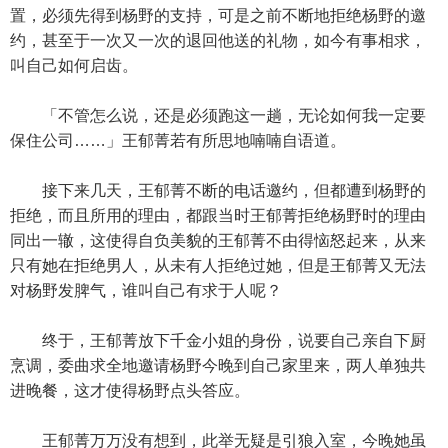
置，必须先得到杨野的支持，可是之前不断地拒绝杨野的邀
约，甚至于一次又一次的退回他送的礼物，如今有事相求，
叫自己如何启齿。
「不管怎么说，还是必须跑这一趟，无论如何我一定要
保住公司……」王郁菁若有所思地喃喃自语道。
接下来几天，王郁菁不断的电话邀约，但都遭到杨野的
拒绝，而且所用的理由，都跟当时王郁菁拒绝杨野时的理由
同出一辙，这使得自负美貌的王郁菁不由得恼怒起来，从来
只有她在拒绝男人，从未有人拒绝过她，但是王郁菁又无法
对杨野发脾气，谁叫自己有求于人呢？
终于，王郁菁放下千金小姐的身份，说要自己亲自下厨
烹调，委曲求全地邀请杨野今晚到自己家里来，两人单独共
进晚餐，这才使得杨野点头答应。
王郁菁万万没有想到，此举无疑是引狼入室，今晚她虽