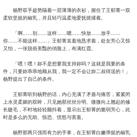
杨野双手趁势隔着一层薄薄的衣衫，握住了王郁菁一双
柔软坚挺的椒乳，并且轻巧温柔地爱抚搓揉着。
「啊……别……这样……嗯……快放……放手……
你……不能这样……」王郁菁哀羞地恳求着，处女芳心又惊
又怕，一张脱俗美豔的俏脸上，布满红霞。
「嘿！嘿！妳不是想要我支持妳吗？这就是我要的条
件，只要妳乖乖地顺从我，我一定不会让妳二叔得逞的！」
杨野提出了自己的条件。
王郁菁听到杨野的话，内心充满了矛盾与痛苦，紧紧闭
上水灵柔媚的双眸，只见她那丝丝分明、微微向上翘起的修
长睫毛，不时地轻轻颤抖着，显示出王郁菁的脆弱芳心，此
时是多么的无助、惊恐、愤怒与害羞。
杨野那两只强而有力的手掌，在王郁菁白嫩弹挺的椒乳